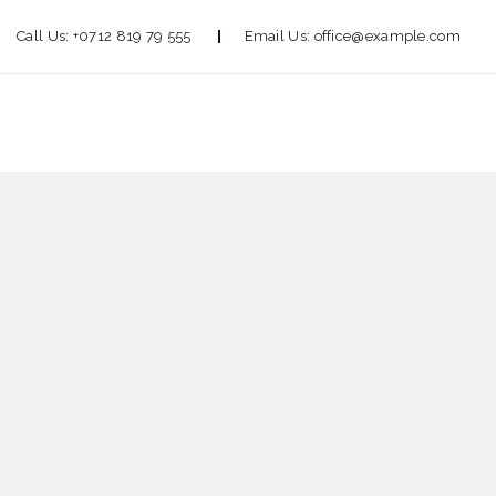
Call Us:
+0712 819 79 555
Email Us:
office@example.com