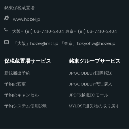
銘東保税蔵置場
www.hozei.jp
大阪+ (81) 06-7410-2404 東京+ (81) 06-7410-2404
『大阪』
hozei@mt1.jp
『東京』
tokyohw@hozei.jp
保税蔵置場サービス
銘東グループサービス
新規搬出予約
JPGOODBUY国際転送
予約の変更
JPGOODBUY代理購入
予約のキャンセル
JPDFS越境ECモール
予約システム使用説明
MYLOST遺失物の取り戻す