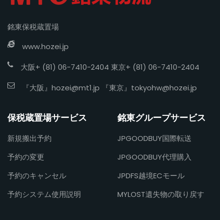
銘東保税蔵置場
www.hozei.jp
大阪+ (81) 06-7410-2404 東京+ (81) 06-7410-2404
『大阪』
hozei@mt1.jp
『東京』
tokyohw@hozei.jp
保税蔵置場サービス
銘東グループサービス
新規搬出予約
JPGOODBUY国際転送
予約の変更
JPGOODBUY代理購入
予約のキャンセル
JPDFS越境ECモール
予約システム使用説明
MYLOST遺失物の取り戻す