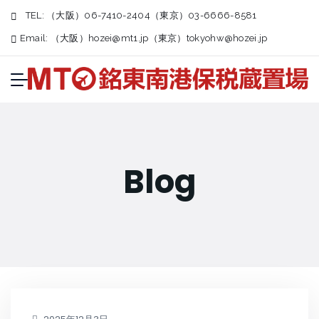
TEL:
（大阪）06-7410-2404（東京）03-6666-8581
Email:
（大阪）
hozei@mt1.jp
（東京）
tokyohw@hozei.jp
Blog