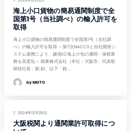
2025年12月3日
海上小口貨物の簡易通関制度で全
国第1号（当社調べ）の輸入許可を
取得
海上小口貨物の簡易通関制度で全国第1号（当社調
べ）の輸入許可を取得 ～第7次NACCSと自社開発シ
ステム連携により、越境EC海上小包の通関・保税業
務を高度化～ 銘東株式会社（本社：大阪市、代表取
締役社長：劉 釗、以下「銘 …
by MEITO
2024年12月25日
大阪税関より通関業許可取得につ