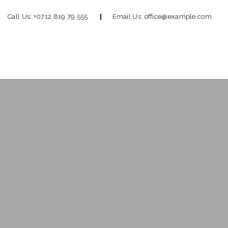
Call Us:
+0712 819 79 555
Email Us:
office@example.com