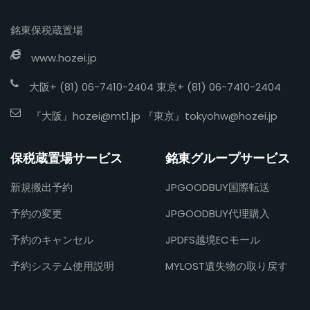
銘東保税蔵置場
www.hozei.jp
大阪+ (81) 06-7410-2404 東京+ (81) 06-7410-2404
『大阪』
hozei@mt1.jp
『東京』
tokyohw@hozei.jp
保税蔵置場サービス
銘東グループサービス
新規搬出予約
JPGOODBUY国際転送
予約の変更
JPGOODBUY代理購入
予約のキャンセル
JPDFS越境ECモール
予約システム使用説明
MYLOST遺失物の取り戻す