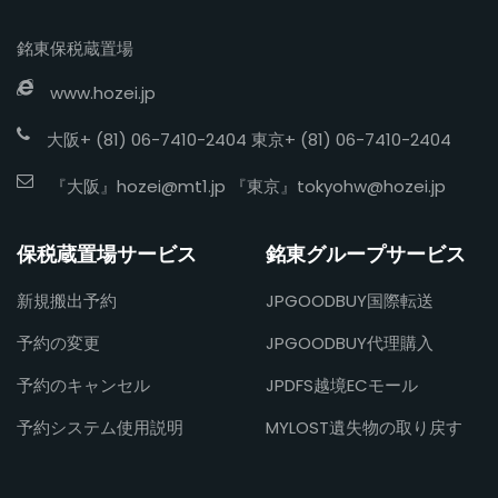
銘東保税蔵置場
www.hozei.jp
大阪+ (81) 06-7410-2404 東京+ (81) 06-7410-2404
『大阪』
hozei@mt1.jp
『東京』
tokyohw@hozei.jp
保税蔵置場サービス
銘東グループサービス
新規搬出予約
JPGOODBUY国際転送
予約の変更
JPGOODBUY代理購入
予約のキャンセル
JPDFS越境ECモール
予約システム使用説明
MYLOST遺失物の取り戻す