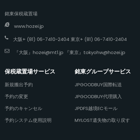
銘東保税蔵置場
www.hozei.jp
大阪+ (81) 06-7410-2404 東京+ (81) 06-7410-2404
『大阪』
hozei@mt1.jp
『東京』
tokyohw@hozei.jp
保税蔵置場サービス
銘東グループサービス
新規搬出予約
JPGOODBUY国際転送
予約の変更
JPGOODBUY代理購入
予約のキャンセル
JPDFS越境ECモール
予約システム使用説明
MYLOST遺失物の取り戻す